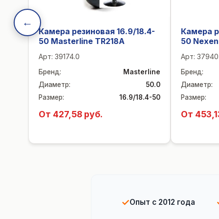
←
Камера резиновая 16.9/18.4-
Камера р
50 Masterline TR218A
50 Nexen
Арт:
39174.0
Арт:
37940
Бренд
:
Masterline
Бренд
:
Диаметр
:
50.0
Диаметр
:
Размер
:
16.9/18.4-50
Размер
:
От 427,58 руб.
От 453,1
✓
Опыт с 2012 года