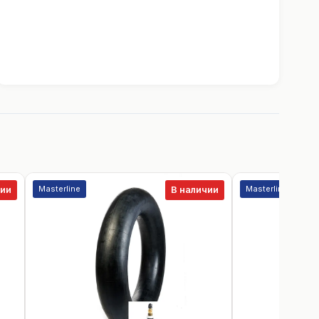
Masterline
Masterline
чии
В наличии