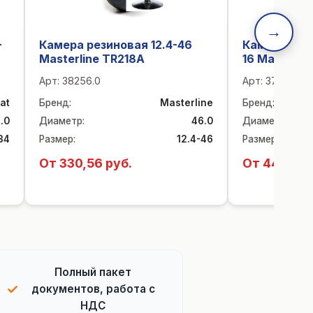
→
-
Камера резиновая 12.4-46
Камера рези
Masterline TR218A
16 Masterlin
Арт:
38256.0
Арт:
37728.0
at
Бренд
:
Masterline
Бренд
:
.0
Диаметр
:
46.0
Диаметр
:
34
Размер
:
12.4-46
Размер
:
От 330,56 руб.
От 44,37 р
Полный пакет
✓
документов, работа с
НДС