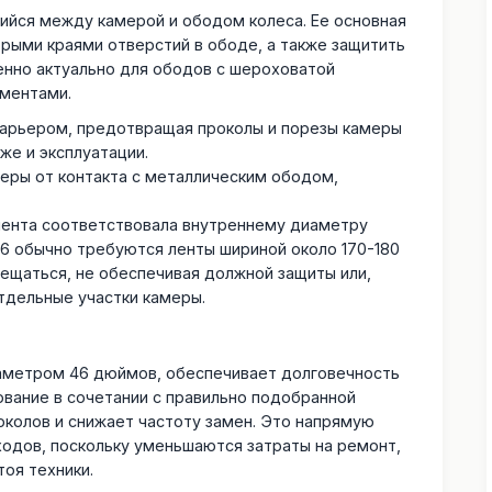
щийся между камерой и ободом колеса. Ее основная
рыми краями отверстий в ободе, а также защитить
енно актуально для ободов с шероховатой
ментами.
арьером, предотвращая проколы и порезы камеры
же и эксплуатации.
еры от контакта с металлическим ободом,
лента соответствовала внутреннему диаметру
-46 обычно требуются ленты шириной около 170-180
ещаться, не обеспечивая должной защиты или,
тдельные участки камеры.
иаметром 46 дюймов, обеспечивает долговечность
ование в сочетании с правильно подобранной
околов и снижает частоту замен. Это напрямую
ходов, поскольку уменьшаются затраты на ремонт,
тоя техники.