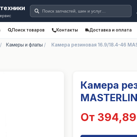
цтехники
сервис
Поиск товаров
Контакты
Доставка и оплата
в
/
Камеры и флапы
/
Камера резиновая 16.9/18.4-46 MA
Камера рез
MASTERLIN
От 394,89