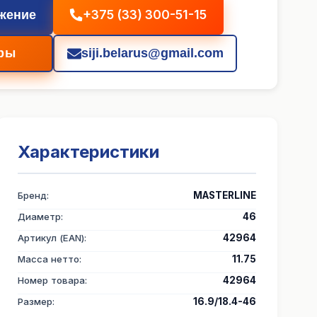
+375 (33) 300-51-15
жение
ры
siji.belarus@gmail.com
Характеристики
Бренд
:
MASTERLINE
Диаметр
:
46
Артикул (EAN)
:
42964
Масса нетто
:
11.75
Номер товара
:
42964
Размер
:
16.9/18.4-46