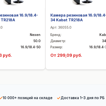
езиновая 16.9/18.4-
Камера резиновая 16.9/18.4
 TR218A
34 Kabat TR218A
.0
Арт:
36055.0
Nexen
Бренд
:
Kab
50.0
Диаметр
:
34
16.9/18.4-50
Размер
:
16.9/18.4-
3 руб.
От 299,09 руб.
✓
✓
10 000+ позиций на складе
Доставка 1–3 дня по РБ