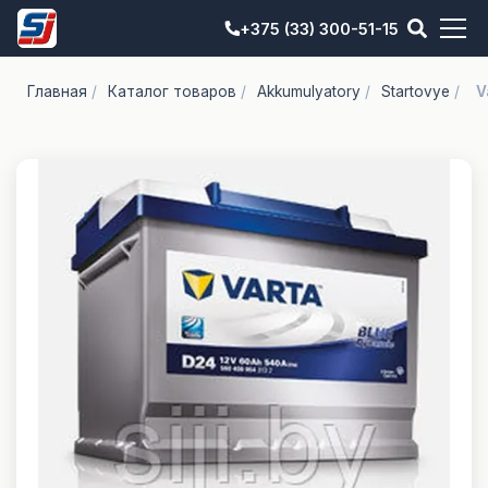
+375 (33) 300-51-15
Главная
/
Каталог товаров
/
Akkumulyatory
/
Startovye
/
V