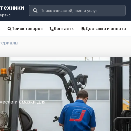
цтехники
сервис
Поиск товаров
Контакты
Доставка и оплата
в
териалы
масла и смазки для