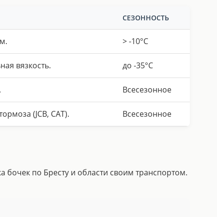
СЕЗОННОСТЬ
м.
> -10°C
ная вязкость.
до -35°C
.
Всесезонное
ормоза (JCB, CAT).
Всесезонное
ка бочек по Бресту и области своим транспортом.