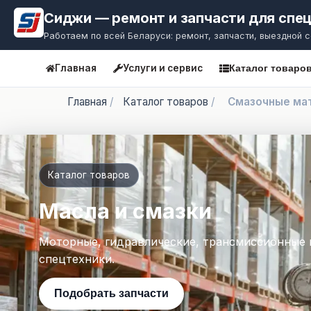
Сиджи — ремонт и запчасти для спе
Работаем по всей Беларуси: ремонт, запчасти, выездной 
Главная
Услуги и сервис
Каталог товаро
Главная
/
Каталог товаров
/
Смазочные ма
Каталог товаров
Масла и смазки
Моторные, гидравлические, трансмиссионные 
спецтехники.
Подобрать запчасти