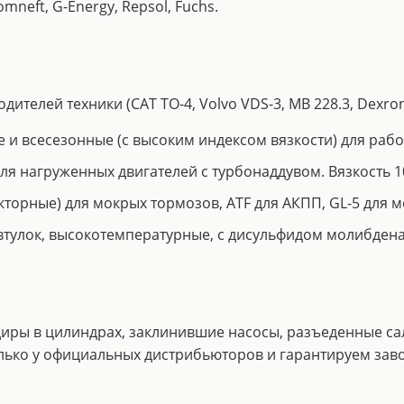
neft, G-Energy, Repsol, Fuchs.
елей техники (CAT TO-4, Volvo VDS-3, MB 228.3, Dexron I
и всесезонные (с высоким индексом вязкости) для работы
для нагруженных двигателей с турбонаддувом. Вязкость 1
торные) для мокрых тормозов, ATF для АКПП, GL-5 для м
 втулок, высокотемпературные, с дисульфидом молибдена
задиры в цилиндрах, заклинившие насосы, разъеденные с
олько у официальных дистрибьюторов и гарантируем зав