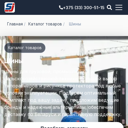
+375 (33) 300-51-15
Главная
/
Каталог товаров
/
Шины
Каталог товаров
Шины
Шины для грузовой, промышленной и
сельскохозяйственной техники. Большой выбор
типоразмеров и рисунков протектора под любые
условия эксплуатации. Подберём оптимальный
комплект под вашу задачу, предложим ведущие
бренды и надежные альтернативы, обеспечим
доставку по Беларуси и гарантийную поддержку.