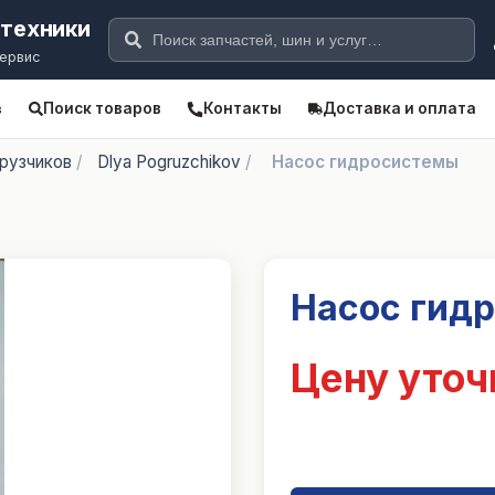
цтехники
сервис
Поиск товаров
Контакты
Доставка и оплата
в
грузчиков
/
Dlya Pogruzchikov
/
Насос гидросистемы
Насос гид
Цену уточ