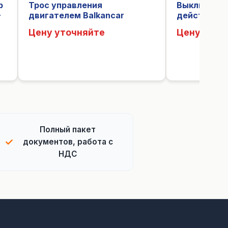
р
Трос управления
Выключател
-
двигателем Balkancar
действия S
Цену уточняйте
Цену уточ
Полный пакет
✓
документов, работа с
НДС