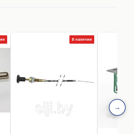
чии
В наличии
→