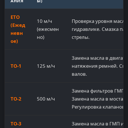
АНИЯ
Ы)
ЕТО
10 м/ч
Проверка уровня масла
(Ежед
(ежесмен
гидравлике. Смазка па
невн
но)
стрелы.
ое)
Замена масла в двигате
ТО-1
125 м/ч
натяжения ремней. См
валов.
Замена фильтров ГМП и
ТО-2
500 м/ч
Замена масла в мостах 
Регулировка клапанов 
ТО-3
Замена масла в ГМП и 