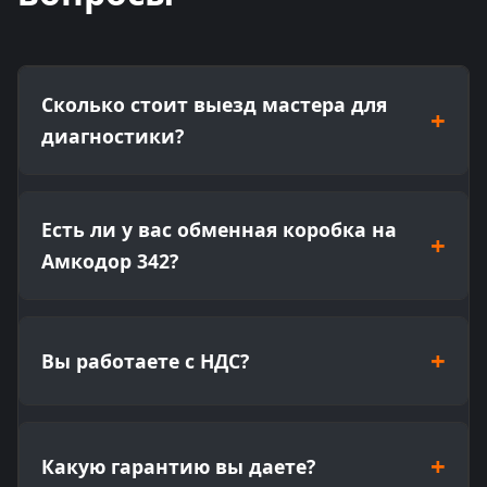
Сколько стоит выезд мастера для
диагностики?
Стоимость выезда зависит от километража
(расстояния от Бреста). Мы стараемся
Есть ли у вас обменная коробка на
группировать заявки по районам, чтобы снизить
Амкодор 342?
транспортные расходы для клиентов.
Да, мы стараемся всегда держать в наличии
восстановленную ГМП У-35.615 для Амкодор
Вы работаете с НДС?
342В. Звоните, чтобы уточнить актуальное
наличие.
Да, мы работаем официально с юридическими
лицами, предоставляем полный пакет
Какую гарантию вы даете?
документов и выделяем НДС.