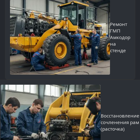
Ремонт
ГМП
Амкодор
на
стенде
Восстановление
сочленения рам
(расточка)