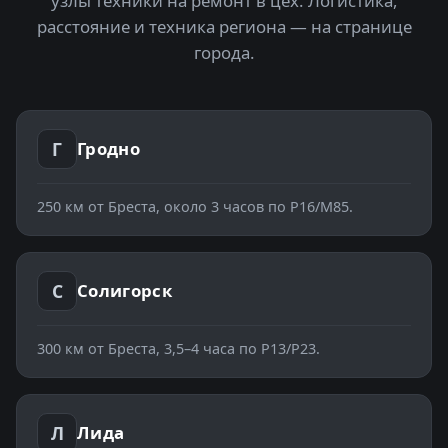
узлы техники на ремонт в цех. Логистика,
расстояние и техника региона — на странице
города.
Г
Гродно
250
км от Бреста,
около 3 часов по Р16/М85
.
С
Солигорск
300
км от Бреста,
3,5–4 часа по Р13/Р23
.
Л
Лида