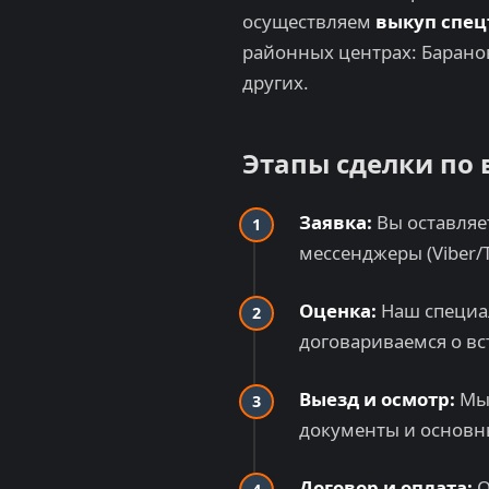
осуществляем
выкуп спецт
районных центрах: Баранов
других.
Этапы сделки по
Заявка:
Вы оставляет
мессенджеры (Viber/
Оценка:
Наш специал
договариваемся о вс
Выезд и осмотр:
Мы 
документы и основн
Договор и оплата:
О