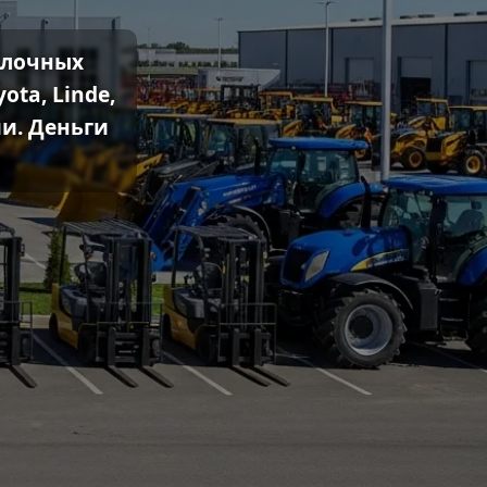
илочных
ta, Linde,
ии. Деньги