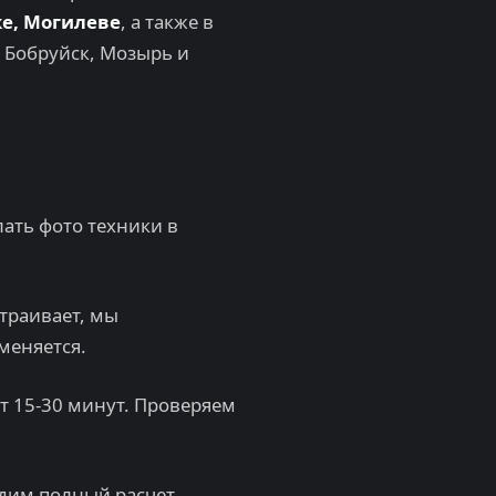
ке, Могилеве
, а также в
, Бобруйск, Мозырь и
лать фото техники в
траивает, мы
меняется.
т 15-30 минут. Проверяем
дим полный расчет