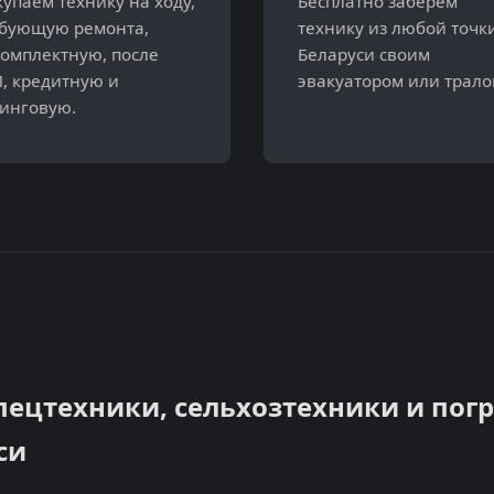
упаем технику на ходу,
Бесплатно заберем
бующую ремонта,
технику из любой точк
омплектную, после
Беларуси своим
, кредитную и
эвакуатором или трало
инговую.
пецтехники, сельхозтехники и пог
си