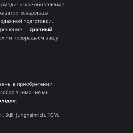
периодическое обновление.
скаватор, владельцы
родажной подготовки,
е решение —
срочный
боли и превращаем вашу
ованы в приобретении
 Особое внимание мы
рендов
:
, Still, Jungheinrich, TCM,