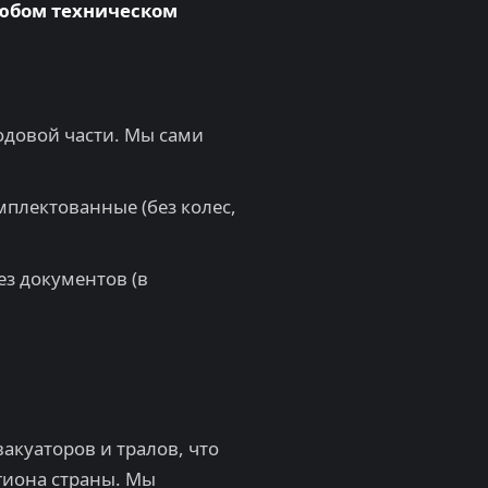
любом техническом
одовой части. Мы сами
плектованные (без колес,
ез документов (в
акуаторов и тралов, что
гиона страны. Мы