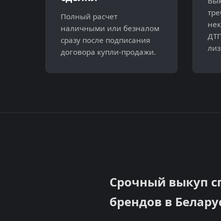
Вык
тре
Полный расчет
нек
наличными или безналом
ДТП
сразу после подписания
лиз
договора купли-продажи.
Срочный выкуп с
брендов в Белару