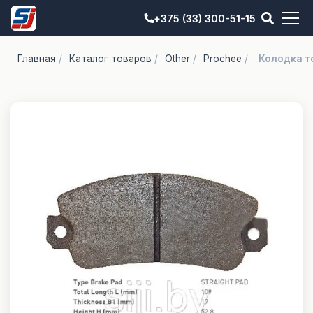
+375 (33) 300-51-15
Главная
/
Каталог товаров
/
Other
/
Prochee
/
Колодка т