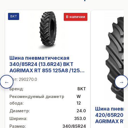
BKT
В наличии
Шина пневматическая
340/85R24 (13.6R24) BKT
AGRIMAX RT 855 125A8 /125B
R1W TL (47X13.50-24)
Арт:
290270.0
←
→
Бренд
:
BKT
Рекомендуемый диаметр
W
обода
:
12
Шина пневм
Диаметр
:
24.0
420/65R20 1
Ширина
:
353.0
AGRIMAX RT-
Размер
:
340/85R24