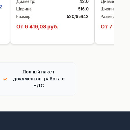
Диаметр
:
42.0
Диаметр
:
2
Ширина
:
516.0
Ширина
:
Размер
:
520/85R42
Размер
:
От 6 416,08 руб.
От 7 720,2
Полный пакет
✓
документов, работа с
НДС