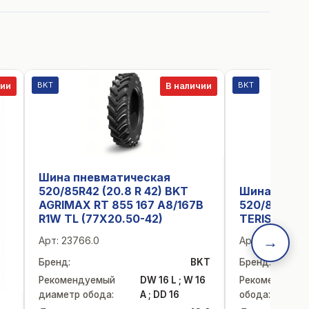
BKT
BKT
чии
В наличии
Шина пневматическая
520/85R42 (20.8 R 42) BKT
Шина пневм
AGRIMAX RT 855 167 A8/167B
520/85R42 
R1W TL (77X20.50-42)
TERIS 168D 
→
Арт:
23766.0
Арт:
29241.0
Бренд
:
BKT
Бренд
:
Рекомендуемый
DW 16 L ; W 16
Рекомендуемы
диаметр обода
:
A ; DD 16
обода
: