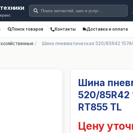
цтехники
сервис
Поиск товаров
Контакты
Доставка и оплата
в
хозяйственные
/
Шина пневматическая 520/85R42 157A
Шина пнев
520/85R42
RT855 TL
Цену уточ