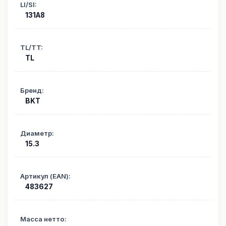
LI/SI
:
131A8
TL/TT
:
TL
Бренд
:
BKT
Диаметр
:
15.3
Артикул (EAN)
:
483627
Масса нетто
: