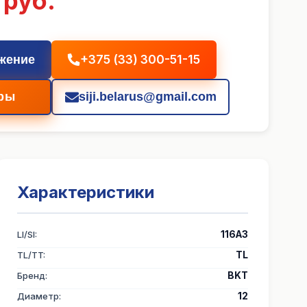
 руб.
+375 (33) 300-51-15
жение
ры
siji.belarus@gmail.com
Характеристики
LI/SI
:
116A3
TL/TT
:
TL
Бренд
:
BKT
Диаметр
:
12