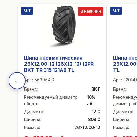
BKT
BKT
В наличии
Шина пневматическая
Шина пн
26X12.00-12 (26X12-12) 12PR
26X12.00
BKT TR 315 121A6 TL
TL
←
Арт:
563954.0
Арт:
22014.
Бренд
:
BKT
Бренд
:
Рекомендуемый диаметр
10½
Рекоменду
обода
:
JA
диаметр о
Диаметр
:
12.0
Диаметр
:
Ширина
:
308.0
Ширина
:
Размер
:
26x12.00-12
Размер
: