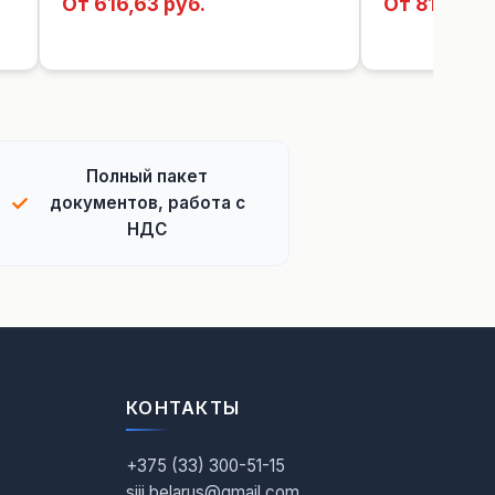
От 616,63 руб.
От 814,48 
Полный пакет
✓
документов, работа с
НДС
КОНТАКТЫ
+375 (33) 300-51-15
siji.belarus@gmail.com