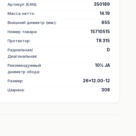
Артикул (EAN)
:
350189
Масса нетто
:
14.19
Внешний диаметр (мм.)
:
655
Номер товара
:
15710515
Протектор
:
TR 315
Радиальная/
D
Диагональная
:
Рекомендуемый
10½ JA
диаметр обода
:
Размер
:
26x12.00-12
Ширина
:
308