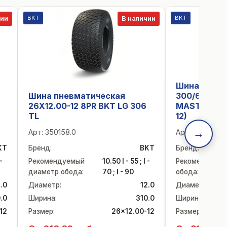
BKT
BKT
чии
В наличии
Шина пневм
Шина пневматическая
300/60-12 
26X12.00-12 8PR BKT LG 306
MASTER 109
TL
12)
→
Арт:
350158.0
Арт:
29170.0
KT
Бренд
:
BKT
Бренд
:
-
Рекомендуемый
10.50 I - 55 ; I -
Рекомендуемы
диаметр обода
:
70 ; I - 90
обода
:
.0
Диаметр
:
12.0
Диаметр
:
.0
Ширина
:
310.0
Ширина
:
12
Размер
:
26x12.00-12
Размер
: