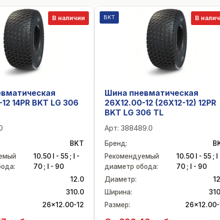
BKT
В наличии
В нали
евматическая
Шина пневматическая
-12 14PR BKT LG 306
26X12.00-12 (26X12-12) 12PR
BKT LG 306 TL
0
Арт:
388489.0
BKT
Бренд
:
B
емый
10.50 I - 55 ; I -
Рекомендуемый
10.50 I - 55 ; I 
бода
:
70 ; I - 90
диаметр обода
:
70 ; I - 90
12.0
Диаметр
:
12
310.0
Ширина
:
310
26x12.00-12
Размер
:
26x12.00-