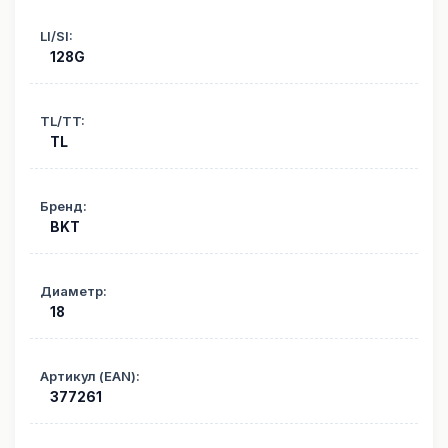
LI/SI
:
128G
TL/TT
:
TL
Бренд
:
BKT
Диаметр
:
18
Артикул (EAN)
:
377261