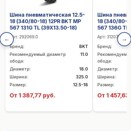
Шина пневматическая 12.5-
Шина пневма
18 (340/80-18) 12PR BKT MP
18 (340/80-1
567 131G TL (39X13.50-18)
567 136G TL 
Арт:
292069.0
Арт:
312071.0
←
→
Бренд
:
BKT
Бренд
:
Рекомендуемый диаметр
11.0
Рекомендуемы
обода
:
обода
:
Диаметр
:
18.0
Диаметр
:
Ширина
:
325.0
Ширина
:
Размер
:
12.5-18
Размер
:
От 1 387,77 руб.
От 1 457,63