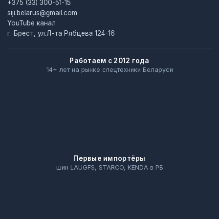
+375 (33) 300-51-15
siji.belarus@gmail.com
YouTube канал
г. Брест, ул.Л-та Рябцева 124-16
Работаем с 2012 года
14+ лет на рынке спецтехники Беларуси
Первые импортёры
шин LAUGFS, STARCO, KENDA в РБ