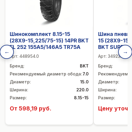
Шинокомплект 8.15-15
Шина пневма
(28X9-15,225/75-15) 14PR BKT
15 (28X9-15,
FL 252 155A5/146A5 TR75A
BKT SUPER T
←
→
Арт:
448954.0
Арт:
34923.0
Бренд
:
BKT
Бренд
:
Рекомендуемый диаметр обода
:
7.0
Рекомендуемы
Диаметр
:
15.0
Диаметр
:
Ширина
:
220.0
Ширина
:
Размер
:
8.15-15
Размер
:
От 598,19 руб.
Цену уточн