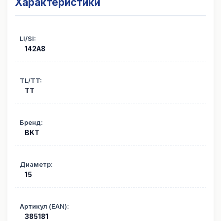
Характеристики
LI/SI
:
142A8
TL/TT
:
TT
Бренд
:
BKT
Диаметр
:
15
Артикул (EAN)
:
385181