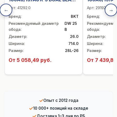
TL
26)
Арт:
41292.0
Арт:
291925.0
←
→
Бренд
:
BKT
Бренд
:
Рекомендуемый диаметр
DW 25
Рекомендуемы
обода
:
B
обода
:
Диаметр
:
26.0
Диаметр
:
Ширина
:
714.0
Ширина
:
Размер
:
28L-26
Размер
:
От 5 058,49 руб.
От 7 439,85
✓
Опыт с 2012 года
✓
10 000+ позиций на складе
✓
Доставка 1–3 дня по РБ