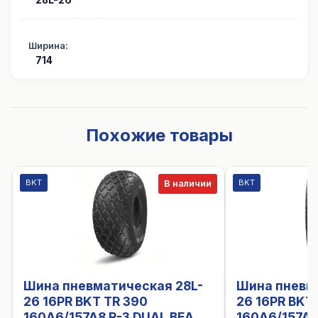
28L-26
Ширина
:
714
Похожие товары
BKT
BKT
В наличии
Шина пневматическая 28L-
Шина пневм
26 16PR BKT TR 390
26 16PR BKT
160A6/157A8 R-3 DUAL BEAD
160A6/157A8