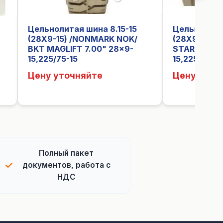
Цельнолитая шина 8.15-15
Цельнолитая
(28X9-15) /NONMARK NOK/
(28X9-15) 
BKT MAGLIFT 7.00" 28x9-
STARCO Tus
15,225/75-15
15,225/75-15
Цену уточняйте
Цену уточ
Полный пакет
✓
документов, работа с
НДС