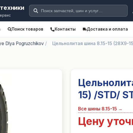
цтехники
сервис
Поиск товаров
Контакты
Доставка и оплата
в
tye Dlya Pogruzchikov
/
Цельнолитая шина 8.15-15 (28X9-
Цельнолита
15) /STD/ 
Все шины
8.15-15
→
Цену уточ